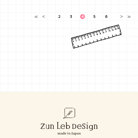
≪
＜
2
3
4
5
6
＞
≫